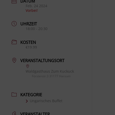
DATUM
Feb. 24 2024
Vorbei!
UHRZEIT
18:00 - 20:30
KOSTEN
€19.99
VERANSTALTUNGSORT
Waldgasthaus Zum Kuckuck
Försterstr.3 31177 Harsum
KATEGORIE
Ungarisches Buffet
VERANSTALTER