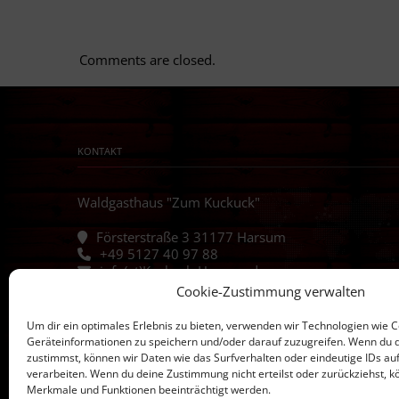
Comments are closed.
KONTAKT
Waldgasthaus "Zum Kuckuck"
Försterstraße 3 31177 Harsum
+49 5127 40 97 88
info(at)Kuckuck-Harsum.de
Cookie-Zustimmung verwalten
Um dir ein optimales Erlebnis zu bieten, verwenden wir Technologien wie 
Geräteinformationen zu speichern und/oder darauf zuzugreifen. Wenn du 
zustimmst, können wir Daten wie das Surfverhalten oder eindeutige IDs au
verarbeiten. Wenn du deine Zustimmung nicht erteilst oder zurückziehst,
Merkmale und Funktionen beeinträchtigt werden.