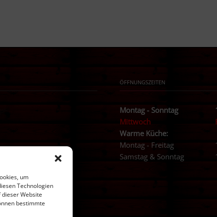
ÖFFNUNGSZEITEN
Montag - Sonntag
Mittwoch
Warme Küche:
Montag - Freitag
Samstag & Sonntag
Cookies, um
diesen Technologien
f dieser Website
 können bestimmte