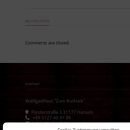
RELATED POSTS
Comments are closed.
KONTAKT
Waldgasthaus "Zum Kuckuck"
Försterstraße 3 31177 Harsum
+49 5127 40 97 88
info(at)Kuckuck-Harsum.de
Cookie-Zustimmung verwalten