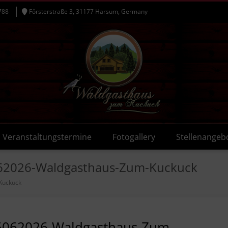
788
Försterstraße 3, 31177 Harsum, Germany
Veranstaltungstermine
Fotogallery
Stellenangeb
62026-Waldgasthaus-Zum-Kuckuck
Kuckuck
062026-Waldgasthaus-Zum-