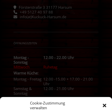
Försterstraße 3 31177 Harsum
+49 5127 40 97 88
info(at)Kuckuck-Harsum.de
ÖFFNUNGSZEITEN
Montag -
12.00 - 22.00 Uhr
Sonntag
Mittwoch
Ruhetag
Warme Küche:
Montag - Freitag
12.00 -15.00 + 17.00 - 21.00
Uhr
Samstag &
12.00 - 21.00 Uhr
Sonntag
Cookie-Zustimmung
verwalten