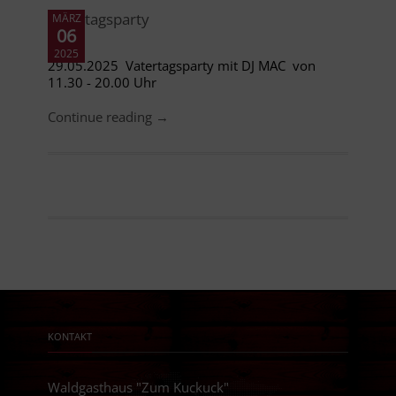
Vatertagsparty
MÄRZ
06
2025
29.05.2025 Vatertagsparty mit DJ MAC von
11.30 - 20.00 Uhr
Continue reading →
KONTAKT
Waldgasthaus "Zum Kuckuck"