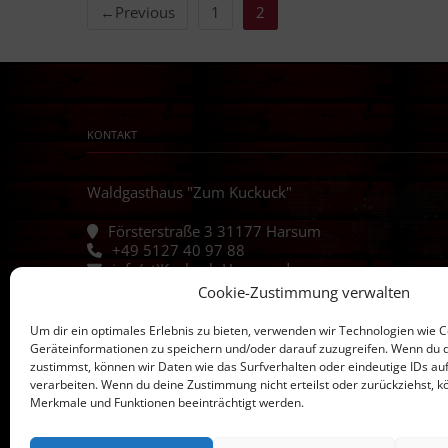
←Previous
1
2
KONTAKT
Waldgasthaus "Zum Kuckuck"
Försterstraße 3 31177 Harsum
+49 5127 40 97 88
info(at)Kuckuck-Harsum.de
Cookie-Zustimmung verwalten
Um dir ein optimales Erlebnis zu bieten, verwenden wir Technologien wie 
Geräteinformationen zu speichern und/oder darauf zuzugreifen. Wenn du 
zustimmst, können wir Daten wie das Surfverhalten oder eindeutige IDs au
verarbeiten. Wenn du deine Zustimmung nicht erteilst oder zurückziehst,
Merkmale und Funktionen beeinträchtigt werden.