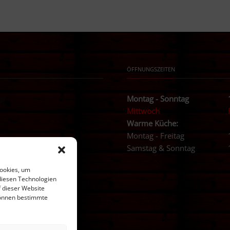
ÖFFNUNGSZEITEN
Montag - Sonntag
Mittwoch
Warme Küche:
Montag - Freitag
Samstag & Sonntag
Cookies, um
diesen Technologien
f dieser Website
 können bestimmte