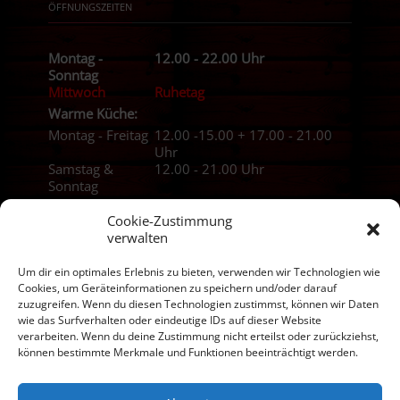
ÖFFNUNGSZEITEN
Montag -
12.00 - 22.00 Uhr
Sonntag
Mittwoch
Ruhetag
Warme Küche:
Montag - Freitag
12.00 -15.00 + 17.00 - 21.00
Uhr
Samstag &
12.00 - 21.00 Uhr
Sonntag
Cookie-Zustimmung
verwalten
Um dir ein optimales Erlebnis zu bieten, verwenden wir Technologien wie
Cookies, um Geräteinformationen zu speichern und/oder darauf
zuzugreifen. Wenn du diesen Technologien zustimmst, können wir Daten
wie das Surfverhalten oder eindeutige IDs auf dieser Website
verarbeiten. Wenn du deine Zustimmung nicht erteilst oder zurückziehst,
können bestimmte Merkmale und Funktionen beeinträchtigt werden.