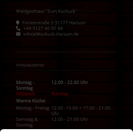
Waldgasthaus "Zum Kuckuck"
Försterstraße 3 31177 Harsum
+49 5127 40 97 88
info(at)Kuckuck-Harsum.de
ÖFFNUNGSZEITEN
Montag -
12.00 - 22.00 Uhr
Sonntag
Mittwoch
Ruhetag
Warme Küche:
Montag - Freitag
12.00 -15.00 + 17.00 - 21.00
Uhr
Samstag &
12.00 - 21.00 Uhr
Sonntag