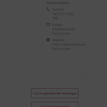
Monika Bekesi
Telefon
+49 5127 409
788
E-Mail
info@kuckuck-
harsum.de
Website
https://www.kuckuck-
harsum.de/
+ Zu Google Kalender hinzufügen
+ iCal / Outlook export