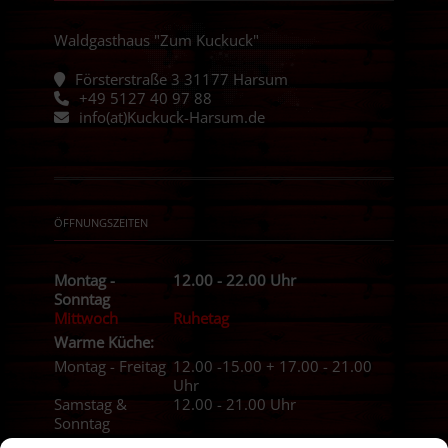
Waldgasthaus "Zum Kuckuck"
Försterstraße 3 31177 Harsum
+49 5127 40 97 88
info(at)Kuckuck-Harsum.de
ÖFFNUNGSZEITEN
Montag -
12.00 - 22.00 Uhr
Sonntag
Mittwoch
Ruhetag
Warme Küche:
Montag - Freitag
12.00 -15.00 + 17.00 - 21.00
Uhr
Samstag &
12.00 - 21.00 Uhr
Sonntag